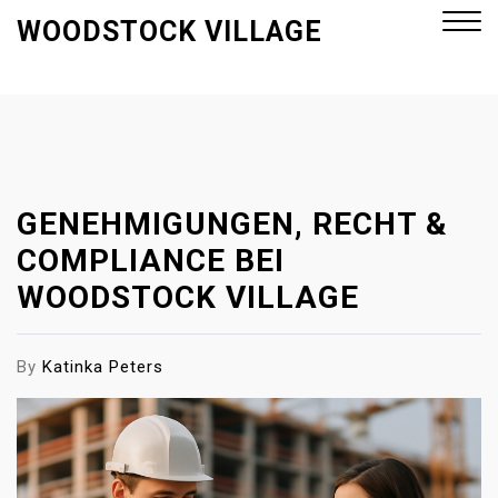
S
WOODSTOCK VILLAGE
k
i
p
Close
t
Menu
o
c
o
GENEHMIGUNGEN, RECHT &
n
COMPLIANCE BEI
t
WOODSTOCK VILLAGE
e
n
t
By
Katinka Peters