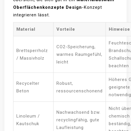
Oberflächenkonzepte Design
-Konzept
integrieren lässt.
Material
Vorteile
Hinweise
Feuchtesc
CO2-Speicherung,
Brettsperrholz
Brandschu
warmes Raumgefühl,
/ Massivholz
Schallsch
leicht
beachten
Höheres G
Recycelter
Robust,
geeignete 
Beton
ressourcenschonend
notwendi
Nicht über
Nachwachsend bzw.
Linoleum /
chemisch
recyclingfähig, gute
Kautschuk
beständig
Laufleistung