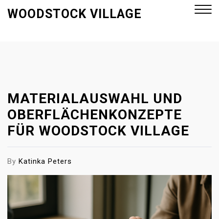
S
WOODSTOCK VILLAGE
k
i
p
Close
t
Menu
o
c
o
MATERIALAUSWAHL UND
n
OBERFLÄCHENKONZEPTE
t
FÜR WOODSTOCK VILLAGE
e
n
t
By
Katinka Peters