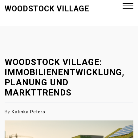
S
WOODSTOCK VILLAGE
k
i
p
Close
t
Menu
o
c
o
WOODSTOCK VILLAGE:
n
IMMOBILIENENTWICKLUNG,
t
PLANUNG UND
e
MARKTTRENDS
n
t
By
Katinka Peters