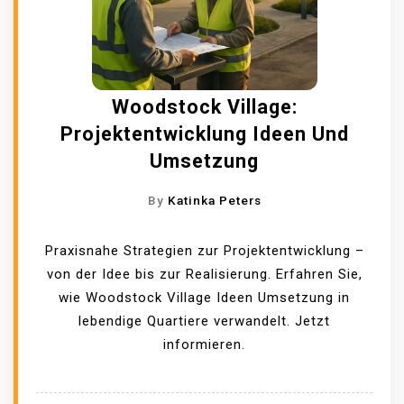
A
N
G
E
Woodstock Village:
B
Projektentwicklung Ideen Und
O
T
Umsetzung
E
By
Katinka Peters
Praxisnahe Strategien zur Projektentwicklung –
von der Idee bis zur Realisierung. Erfahren Sie,
wie Woodstock Village Ideen Umsetzung in
lebendige Quartiere verwandelt. Jetzt
informieren.