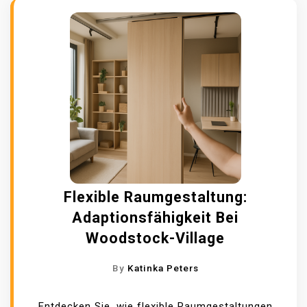
R
K
T
M
A
L
L
O
R
C
A
Flexible Raumgestaltung:
:
S
Adaptionsfähigkeit Bei
O
Woodstock-Village
F
I
By
Katinka Peters
N
D
Entdecken Sie, wie flexible Raumgestaltungen