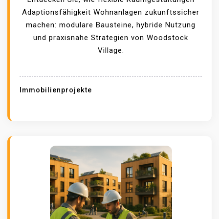
E
Adaptionsfähigkeit Wohnanlagen zukunftssicher
N
machen: modulare Bausteine, hybride Nutzung
S
und praxisnahe Strategien von Woodstock
I
Village.
E
T
R
Immobilienprojekte
O
T
Z
K
N
A
P
P
E
R