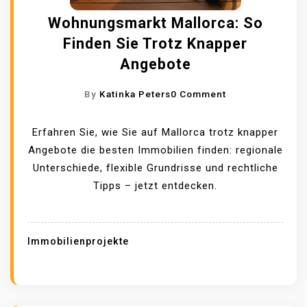
Wohnungsmarkt Mallorca: So
Finden Sie Trotz Knapper
Angebote
O
By
Katinka Peters
0 Comment
N
W
Erfahren Sie, wie Sie auf Mallorca trotz knapper
O
Angebote die besten Immobilien finden: regionale
H
Unterschiede, flexible Grundrisse und rechtliche
N
Tipps – jetzt entdecken.
U
N
G
Immobilienprojekte
S
M
A