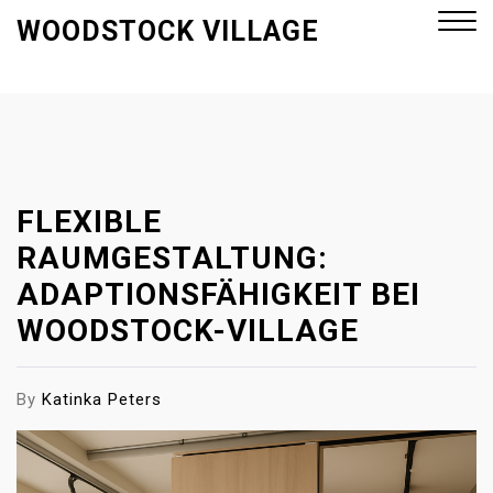
S
WOODSTOCK VILLAGE
k
i
p
Close
t
Menu
o
c
o
FLEXIBLE
n
RAUMGESTALTUNG:
t
ADAPTIONSFÄHIGKEIT BEI
e
WOODSTOCK-VILLAGE
n
t
By
Katinka Peters